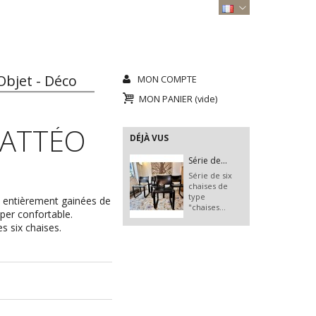
Objet - Déco
MON COMPTE
MON PANIER
(vide)
MATTÉO
DÉJÀ VUS
Série de...
Série de six
chaises de
type
, entièrement gainées de
"chaises...
yper confortable.
s six chaises.