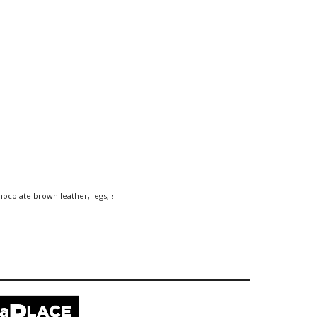
 chocolate brown leather, legs, seats, backrest, elegant, super comfortable seat. Some