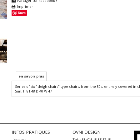
Partager sur Facebook !
Imprimer
Save
en savoir plus
Series of six "sleigh chairs" type chairs, from the 80s, entirely covered in
Sun. H 81:48 D 40 W 47
INFOS PRATIQUES
OVNI DESIGN
Livraison
Tel: +33 (0)6 18 35 12 18